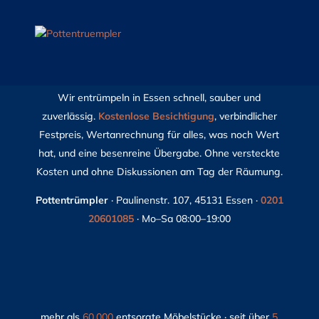
ENTRÜMPELUNG ESSEN
Wir entrümpeln in Essen schnell, sauber und
zuverlässig.
Kostenlose Besichtigung
, verbindlicher
Festpreis, Wertanrechnung für alles, was noch Wert
hat, und eine besenreine Übergabe. Ohne versteckte
Kosten und ohne Diskussionen am Tag der Räumung.
Pottentrümpler
· Paulinenstr. 107, 45131 Essen ·
0201
20601085
· Mo–Sa 08:00–19:00
mehr als
60.000
entsorgte Möbelstücke · seit über
5