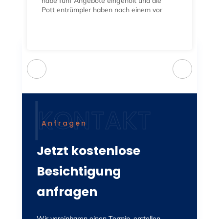
habe fünf Angebote eingeholt und die
Pott entrümpler haben nach einem vor
Ort Termin und erstklassiger Beratung
das mit Abstand günstigste Angebot
vorgelegt. Die Wohnungsauflösung
selbst erfolgte dann zum festgelegten
Termin, zeitgerecht und fachmännisch.
Das Team agierte hoch professionell, so
dass ich als Auftraggeber stressfrei den
ganzen Vorgang beobachten durfte. Kurz
um: besser geht nicht‼️
Anfragen
Jetzt kostenlose
Besichtigung
anfragen
Wir vereinbaren einen Termin, erstellen