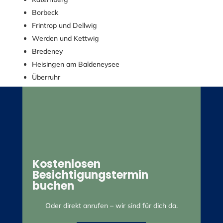
Borbeck
Frintrop und Dellwig
Werden und Kettwig
Bredeney
Heisingen am Baldeneysee
Überruhr
Kupferdreh
Als Essener Unternehmen sind wir hier zu Hause und
meist innerhalb kurzer Zeit bei dir. Auch kurzfristige
Termine sind in den meisten Stadtteilen möglich.
Kostenlosen
Besichtigungstermin
buchen
Oder direkt anrufen – wir sind für dich da.