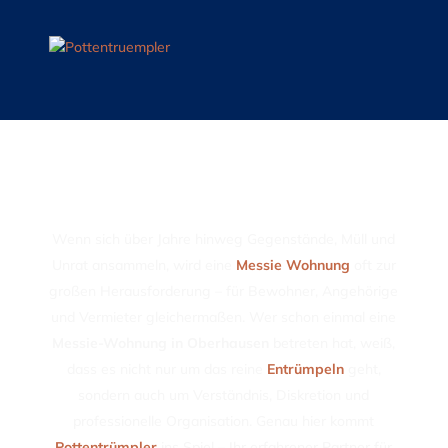
Messie Wohnung
Oberhausen –
professionelle
Entrümpelung und
Reinigung mit Herz und
Verstand
Wenn sich über Jahre hinweg Gegenstände, Müll und
Unrat ansammeln, wird eine
Messie Wohnung
oft zur
großen Herausforderung – für Bewohner, Angehörige
und Vermieter gleichermaßen. Wer schon einmal eine
Messie-Wohnung in Oberhausen
betreten hat, weiß,
dass es nicht nur um das reine
Entrümpeln
geht,
sondern auch um Verständnis, Diskretion und
professionelle Organisation. Genau hier kommt
Pottentrümpler
ins Spiel – Ihr erfahrener Partner für