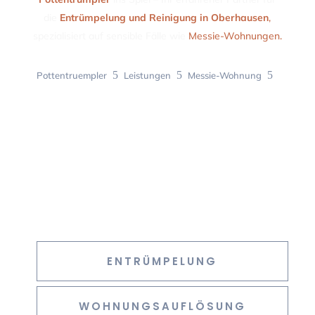
die
Entrümpelung und Reinigung in Oberhausen
,
spezialisiert auf sensible Fälle wie
Messie-Wohnungen.
5
5
5
Pottentruempler
Leistungen
Messie-Wohnung
Messie Wohnung Oberhausen
ENTRÜMPELUNG
WOHNUNGSAUFLÖSUNG